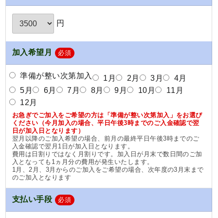
円
加入希望月
必須
準備が整い次第加入
1月
2月
3月
4月
5月
6月
7月
8月
9月
10月
11月
12月
お急ぎでご加入をご希望の方は「準備が整い次第加入」をお選び
ください（今月加入の場合、平日午後3時までのご入金確認で翌
日が加入日となります）
翌月以降のご加入希望の場合、前月の最終平日午後3時までのご
入金確認で翌月1日が加入日となります。
費用は日割りではなく月割りです。加入日が月末で数日間のご加
入となっても1ヵ月分の費用が発生いたします。
1月、2月、3月からのご加入をご希望の場合、次年度の3月末まで
のご加入となります
支払い手段
必須