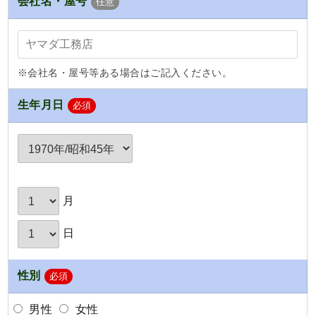
会社名・屋号
任意
※会社名・屋号等ある場合はご記入ください。
生年月日
必須
月
日
性別
必須
男性
女性