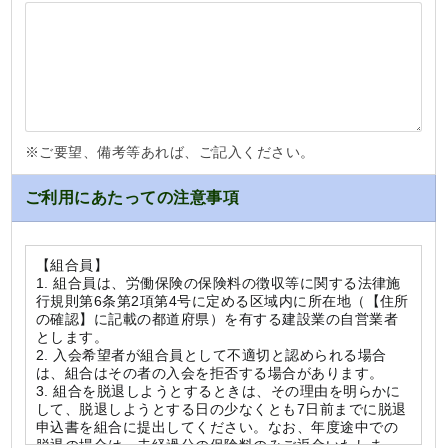
※ご要望、備考等あれば、ご記入ください。
ご利用にあたっての注意事項
【組合員】
1. 組合員は、労働保険の保険料の徴収等に関する法律施
行規則第6条第2項第4号に定める区域内に所在地（【住所
の確認】に記載の都道府県）を有する建設業の自営業者
とします。
2. 入会希望者が組合員として不適切と認められる場合
は、組合はその者の入会を拒否する場合があります。
3. 組合を脱退しようとするときは、その理由を明らかに
して、脱退しようとする日の少なくとも7日前までに脱退
申込書を組合に提出してください。なお、年度途中での
脱退の場合は、未経過分の保険料のみご返金いたしま